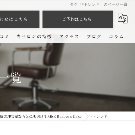
タグ『#トレンド』のページ一覧
わせはこちら
ご予約はこちら
コミ
当サロンの特徴
アクセス
ブログ
コラム
カット
カラー
一覧
パーマ
ヘッドスパ
シェービング
理容室ならGROUND TIGER Barber's Base
#トレンド