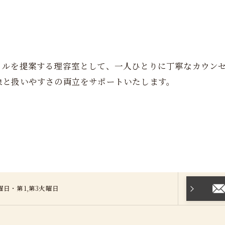
ご予約はこちら
イルを提案する理容室として、一人ひとりに丁寧なカウン
象と扱いやすさの両立をサポートいたします。
]月曜日・第1,第3火曜日