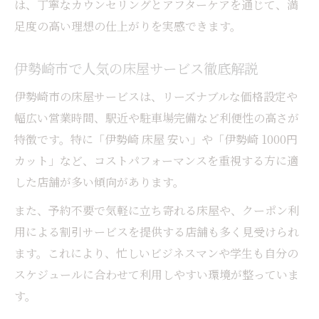
は、丁寧なカウンセリングとアフターケアを通じて、満
床屋の技術力が光るメンズカットの魅力
足度の高い理想の仕上がりを実感できます。
伊勢崎市で見つける床屋のこだわり施術
バリカン技術が際立つ床屋選びのコツ
伊勢崎市で人気の床屋サービス徹底解説
床屋で新しい自分に出会うヒント
伊勢崎市の床屋サービスは、リーズナブルな価格設定や
技術力重視の床屋が支持される理由
幅広い営業時間、駅近や駐車場完備など利便性の高さが
安さと満足度を両立する床屋の賢い選び方
特徴です。特に「伊勢崎 床屋 安い」や「伊勢崎 1000円
床屋選びは安さと満足度のバランスが大切
カット」など、コストパフォーマンスを重視する方に適
した店舗が多い傾向があります。
伊勢崎市の床屋でコスパ重視の選び方
安い床屋でも満足できるメンズカットとは
また、予約不要で気軽に立ち寄れる床屋や、クーポン利
床屋の価格と技術を比較するポイント
用による割引サービスを提供する店舗も多く見受けられ
ます。これにより、忙しいビジネスマンや学生も自分の
バリカン対応で選ぶコスパの良い床屋
スケジュールに合わせて利用しやすい環境が整っていま
仕事帰りにも便利な伊勢崎市の床屋事情を解説
す。
床屋の営業時間が仕事帰りにも便利な理由