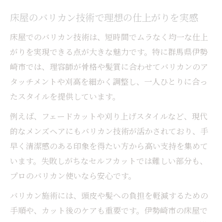
床屋選びは快適なメンズカット体験から
床屋のバリカン技術で理想の仕上がりを実感
伊勢崎市で評判の床屋が提供する快適空間
床屋でのバリカン技術は、短時間でムラなく均一な仕上
床屋の心地よいサービス選び方のポイント
がりを実現できる点が大きな魅力です。特に群馬県伊勢
バリカン施術で快適な床屋時間を楽しむ方
崎市では、理容師が骨格や髪質に合わせてバリカンのア
法
タッチメントや刈高を細かく調整し、一人ひとりに合っ
たスタイルを提供しています。
おすすめ床屋で感じる快適さの違いを比較
バリカンカットなら理想の床屋が伊勢崎市に
例えば、フェードカットや刈り上げスタイルなど、現代
床屋のバリカンカットが人気の理由を解説
的なメンズヘアにもバリカン技術が活かされており、手
早く清潔感のある印象を得たい方から高い支持を集めて
伊勢崎市で理想を叶えるバリカン床屋探し
います。失敗しがちなセルフカットでは難しい部分も、
メンズにおすすめの床屋バリカン施術法
プロのバリカン使いなら安心です。
床屋のバリカンカットで清潔感アップ
バリカン施術には、頭皮や髪への負担を軽減するための
伊勢崎床屋のバリカン技術徹底比較
手順や、カット後のケアも重要です。伊勢崎市の床屋で
技術が光る床屋で新しい自分を見つける楽しみ