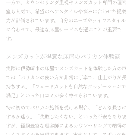
一方で、カウンセリング重視やメンズカット専門の理容
伊勢崎市で遅くまで営業する床屋の特徴
室も人気で、希望のヘアスタイルや悩みに合わせた提案
予約しやすい床屋で忙しい方も安心
力が評価されています。自分のニーズやライフスタイル
床屋選びに役立つアクセス情報まとめ
に合わせて、最適な床屋サービスを選ぶことが重要で
仕事帰りに利用したい床屋の選び方
す。
メンズカットが得意な床屋のバリカン体験談
実際に伊勢崎市の床屋でメンズカットを体験した方の声
では「バリカンの使い方が非常に丁寧で、仕上がりが長
持ちする」「フェードカットも自然なグラデーションで
満足」といった口コミが多く寄せられています。
特に初めてバリカン施術を受ける場合、「どんな長さに
するか迷う」「失敗したくない」といった不安もありま
すが、経験豊富な理容師によるカウンセリングで納得の
いくスタイルを実現できます。実例として、スポーツを