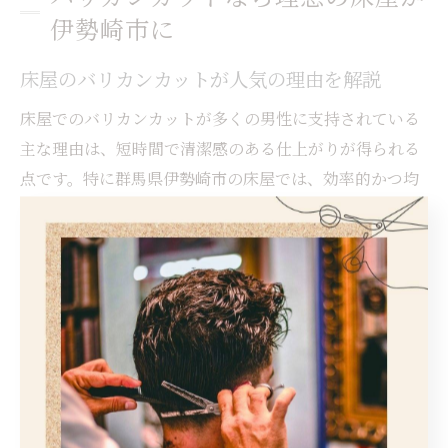
伊勢崎市に
床屋のバリカンカットが人気の理由を解説
床屋でのバリカンカットが多くの男性に支持されている
主な理由は、短時間で清潔感のある仕上がりが得られる
点です。特に群馬県伊勢崎市の床屋では、効率的かつ均
一なカットが実現しやすいバリカン技術が重宝されてい
ます。
バリカンはハサミに比べて施術時間が短縮できるため、
忙しいビジネスマンや学生にも人気です。例えば、サイ
ドや襟足をスッキリさせるフェードカットなどは、バリ
カンならではの繊細なグラデーションが生まれ、毎日の
手入れも楽になります。
また、コストパフォーマンスの良さも大きな魅力です。