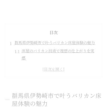
目次
群馬県伊勢崎市で叶うバリカン床屋体験の魅力
床屋のバリカン技術で理想の仕上がりを実
感
伊勢崎市で人気の床屋サービス徹底解説
メンズカットが得意な床屋のバリカン体験
談
伊勢崎の床屋で受けるバリカン施術の特徴
群馬県伊勢崎市で叶うバリカン床
床屋選びで重視したいバリカン対応力とは
屋体験の魅力
快適さを重視した伊勢崎市床屋選びの秘訣