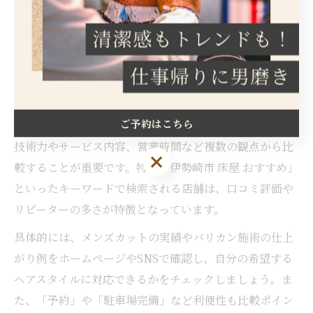
伊勢崎市の多くの床屋では、リーズナブルな料金でバリ
カンカットを提供しているため、「伊勢崎 床屋 安い」な
どの検索でも注目されています。
伊勢崎市で理想を叶えるバリカン床屋探し
ご予約はこちら
伊勢崎市で自分に合ったバリカン床屋を見つけるには、
技術力やサービス内容、営業時間など複数の観点から比
ご予約はこちら
較することが重要です。特に「伊勢崎市 床屋 おすすめ」
といったキーワードで検索される店舗は、口コミ評価や
リピーターの多さが特徴となっています。
具体的には、メンズカットの実績やバリカン施術の仕上
がり例をホームページやSNSで確認し、自分の希望する
ヘアスタイルに対応できるかをチェックしましょう。ま
た、「予約」や「駐車場完備」など利便性も比較ポイン