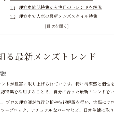
理容室雑誌特集から注目のトレンドを解説
理容室で人気の最新メンズスタイル特集
理容室雑誌で話題のヘアデザインとは
理容室の雑誌特集で知る季節の流行
理容室雑誌特集が導く大人の新定番ヘア
多彩な雑誌が導く理容室の魅力再発見
知る最新メンズトレンド
理容室雑誌で広がる新しい魅力の発見
理容室の雑誌が教える大人のこだわり
解説
理容室雑誌特集で感じるサロンの個性
レンドが豊富に取り上げられています。特に清潔感と個性
理容室の雑誌選びが変える体験価値とは
雑誌特集を活用することで、自分に合った最新トレンドを
理容室雑誌特集で見つける上質な空間
と、プロの理容師が流行分析や技術解説を行い、実際にサ
ビジネスに合う髪型選び、雑誌特集を活用して
やツーブロック、ナチュラルなパーマなど、日常生活に取