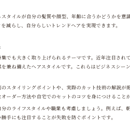
理容室雑誌特集で叶えるビジネスヘア
理容室で提案される清潔感ある髪型選び
るスタイルが自分の髪質や顔型、年齢に合うかどうかを意
理容室雑誌で探すビジネスマンに最適な髪型
クを減らし、自分らしいトレンドヘアを実現できます。
理容室の雑誌特集から選ぶ好印象ヘアスタイル
理容室雑誌で学ぶビジネスシーンの髪型術
集
大人男性が理容室雑誌特集から得られる発見とは
特集でも大きく取り上げられるテーマです。近年注目され
理容室雑誌特集が与える大人の新しい発見
感を兼ね備えたヘアスタイルです。これらはビジネスシー
理容室で雑誌を活用した自分磨きの意識
理容室雑誌特集で見つける自分らしさ
別のスタイリングポイントや、実際のカット技術の解説が
理容室の雑誌が提案する大人の魅力強調法
なオーダー方法や自宅でのセットのコツを身につけること
理容室雑誌で知る人生を豊かにする髪型選び
自分のライフスタイルや職業も考慮しましょう。例えば、
話題の理容室雑誌特集で清潔感を手に入れる方法
い勝手にも注目することが失敗を防ぐポイントです。
理容室雑誌特集で実現する清潔感アップ術