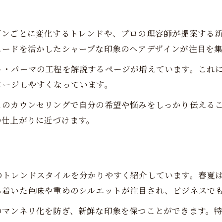
理容室の雑誌で学ぶ毎日の身だしなみ
理容室雑誌特集から得る好印象の秘訣
ンごとに変化するトレンドや、プロの理容師が提案する新し
理容室で雑誌を使った清潔感ヘアの選び方
ェードを活かしたシャープな印象のヘアデザインが注目を
理容室雑誌特集が教える清潔感キープ法
ト・パーマの工程を解説するページが増えています。これ
トレンド解説も！理容室で注目される雑誌特集
メージしやすくなっています。
理容室雑誌特集が人気の理由と注目点
とのカウンセリングで自分の希望や悩みをしっかり伝える
理容室で話題の雑誌特集トレンド解説
の仕上がりに近づけます。
理容室雑誌で流行スタイルを徹底チェック
ご予約はこちら
ご予約はこちら
理容室の雑誌特集から読み解く旬の髪型
理容室雑誌特集で差がつくヘアアレンジ術
のトレンドスタイルを分かりやすく紹介しています。春夏
ち着いた色味や重めのシルエットが注目され、ビジネスで
のマンネリ化を防ぎ、新鮮な印象を保つことができます。