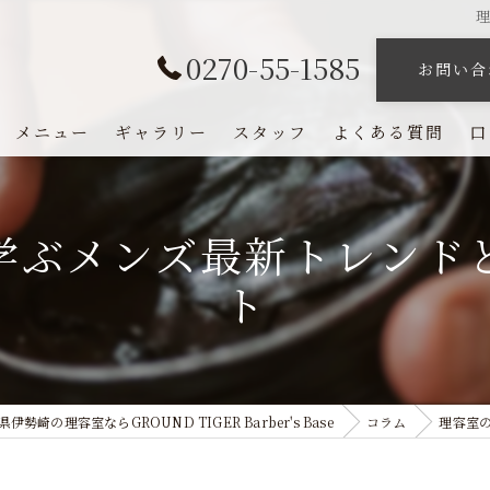
0270-55-1585
お問い合
メニュー
ギャラリー
スタッフ
よくある質問
口
学ぶメンズ最新トレンド
ト
伊勢崎の理容室ならGROUND TIGER Barber's Base
コラム
理容室