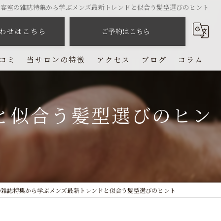
理容室の雑誌特集から学ぶメンズ最新トレンドと似合う髪型選びのヒント
わせはこちら
ご予約はこちら
コミ
当サロンの特徴
アクセス
ブログ
コラム
カット
と似合う髪型選びのヒン
カラー
パーマ
ヘッドスパ
シェービング
の雑誌特集から学ぶメンズ最新トレンドと似合う髪型選びのヒント