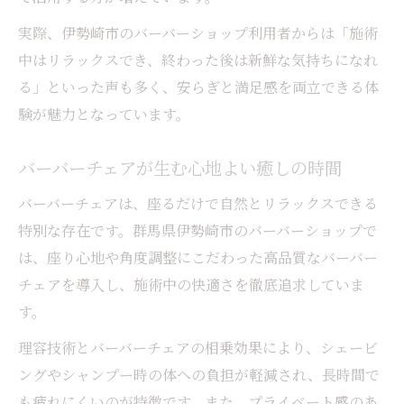
ア
実際、伊勢崎市のバーバーショップ利用者からは「施術
バーバーチェアが引き出す清潔感と品格
中はリラックスでき、終わった後は新鮮な気持ちになれ
群馬県伊勢崎市で実現する大人のヘアスタ
る」といった声も多く、安らぎと満足感を両立できる体
イル
験が魅力となっています。
ビジネスシーンで差がつくスタイリング提
バーバーチェアが生む心地よい癒しの時間
案
バーバーショップ技術が叶える洗練された
バーバーチェアは、座るだけで自然とリラックスできる
印象
特別な存在です。群馬県伊勢崎市のバーバーショップで
群馬県伊勢崎市発メンズスタイル進化論
は、座り心地や角度調整にこだわった高品質なバーバー
チェアを導入し、施術中の快適さを徹底追求していま
バーバーショップで進化するメンズスタイ
す。
ル
バーバーチェアが支える流行ヘアの秘密
理容技術とバーバーチェアの相乗効果により、シェービ
ングやシャンプー時の体への負担が軽減され、長時間で
群馬県伊勢崎市で注目のメンズヘア傾向と
も疲れにくいのが特徴です。また、プライベート感のあ
は