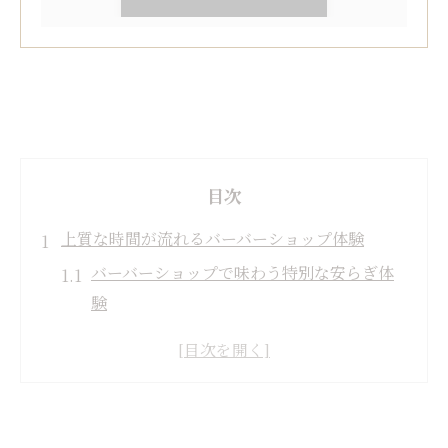
目次
上質な時間が流れるバーバーショップ体験
バーバーショップで味わう特別な安らぎ体
験
バーバーチェアが生む心地よい癒しの時間
大人男性に選ばれるバーバーショップの理
由
群馬県伊勢崎市で叶う上質な身だしなみ