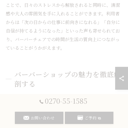
ことで、日々のストレスから解放されると同時に、清潔
感や大人の雰囲気を手に入れることができます。利用者
からは「次の日からの仕事に前向きになれる」「自分に
自信が持てるようになった」といった声も寄せられてお
り、バーバーチェアでの時間が生活の質向上につながっ
ていることがうかがえます。
バーバーショップの魅力を徹底解
剖する
バーバーショップが人気を集める理由を解説
0270-55-1585
バーバーショップは、従来の床屋とは一線を画す空間演
出やサービス内容で、群馬県伊勢崎市でも注目を集めて
お問い合わせ
ご予約
います。その理由の一つは、男性のライフスタイルやビ