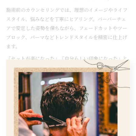
施術前のカウンセリングでは、理想のイメージやライフ
スタイル、悩みなどを丁寧にヒアリング。バーバーチェ
アで安定した姿勢を保ちながら、フェードカットやツー
ブロック、パーマなどトレンドスタイルを精密に仕上げ
ます。
「セットが楽になった」「自分らしい印象になった」と
いった声も多く、忙しいビジネスマンやお洒落に敏感な
方にも最適です。バーバーチェアの活用で、納得のいく
最旬メンズヘアを実現しましょう。
ビジネスに映えるヘアを望むなら
この場所で