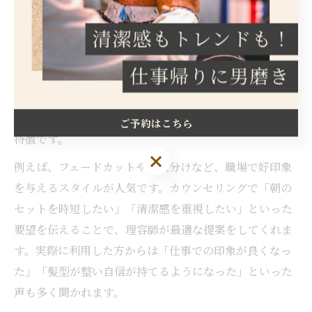
バーバーショップで作る好印象ビジネスヘア
ビジネスシーンにおいて第一印象は非常に重要です。群
馬県伊勢崎市のバーバーショップでは、清潔感と大人の
落ち着きを兼ね備えたビジネスヘアを提案しています。
骨格や髪質に合わせてカットし、自然な流れやツヤ感を
重視することで、毎朝のスタイリングも簡単になる点が
ご予約はこちら
特徴です。
ご予約はこちら
例えば、フェードカットや七三分けなど、職場で好印象
を与えるスタイルが人気です。カウンセリングで「朝の
セットを時短したい」「清潔感を重視したい」といった
要望を伝えることで、理容師が最適な提案をしてくれま
す。実際に利用した方からは「仕事での印象が良くなっ
た」「髪型が整い自信が持てるようになった」といった
声も多く聞かれます。