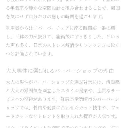
る半個室や静かな空間設計と組み合わせることで、周囲
バーバーショップ発信の最新スタイル事例
を気にせず自分だけの癒しの時間を過ごせます。
大人の男性におすすめのヘアアレンジ術
利用者からは「バーバーチェアに座る時間が一番の癒
癒しを感じる理容サービスの極みとは
し」「体の力が抜けて、施術後にすっきりした」といっ
バーバーショップの癒し空間が支持される
た声も多く、日常のストレス解消やリフレッシュに役立
理由
つと評価されています。
バーバーチェアで受ける極上のリラックス
体験
大人男性に選ばれるバーバーショップの理由
伊勢崎市で堪能できる癒しの理容サービス
大人の男性がバーバーショップを選ぶ背景には、清潔感
バーバーショップならではのマッサージ技
と大人の雰囲気を両立したスタイル提案や、上質なサー
術
ビスへの期待があります。群馬県伊勢崎市のバーバーシ
身も心も整うバーバーチェアの贅沢な時間
ョップでは、骨格や髪質に合わせたカット技術や、フェ
バーバーショップの魅力を徹底解剖する
ードカットなどトレンドを取り入れた提案が人気です。
バーバーショップが人気を集める理由を解
また、プライベートな空間でのカウンセリングや、忙し