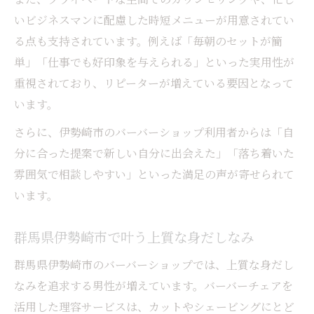
説
いビジネスマンに配慮した時短メニューが用意されてい
バーバーチェアの存在感と快適性に迫る
る点も支持されています。例えば「毎朝のセットが簡
群馬県伊勢崎市で感じるバーバースタイル
単」「仕事でも好印象を与えられる」といった実用性が
の魅力
重視されており、リピーターが増えている要因となって
バーバーショップならではのサービスの奥
います。
深さ
さらに、伊勢崎市のバーバーショップ利用者からは「自
大人男性が選ぶバーバーショップの特徴と
分に合った提案で新しい自分に出会えた」「落ち着いた
は
雰囲気で相談しやすい」といった満足の声が寄せられて
います。
群馬県伊勢崎市で叶う上質な身だしなみ
群馬県伊勢崎市のバーバーショップでは、上質な身だし
なみを追求する男性が増えています。バーバーチェアを
活用した理容サービスは、カットやシェービングにとど