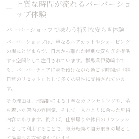
上質な時間が流れるバーバーショ
バーバーショップ空間が与える印象の違い
ップ体験
バーバーチェアで叶う大人の身だしなみ
バーバーチェアが変えるメンズスタイルの
バーバーショップで味わう特別な安らぎ体験
印象
バーバーショップは、単なるヘアカットやシェービング
バーバーショップだからできる身だしなみ
の場にとどまらず、日常から離れた特別な安らぎを提供
向上術
する空間として注目されています。群馬県伊勢崎市で
清潔感を高めるバーバーチェアの活用ポイ
も、バーバーチェアに身を預けながら過ごす時間が「非
ント
日常のリセット」として多くの男性に支持されていま
群馬県伊勢崎市で大人の余裕を演出する方
す。
法
その理由は、理容師による丁寧なカウンセリングや、落
バーバーチェアで整える最旬メンズヘアの
ち着いた店内の雰囲気、そして一人ひとりに合った施術
コツ
内容にあります。例えば、仕事帰りや休日のリフレッシ
ビジネスに映えるヘアを望むならこの場所で
ュとして利用することで、気分転換や自分磨きの場とし
バーバーショップで作る好印象ビジネスヘ
て活用する方が増えています。