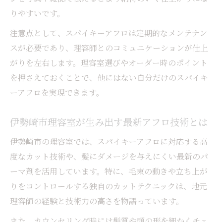
理容室選びで変わるスパイキーアフロの仕
りやすいです。
上がり
注意点として、スパイキーアフロは定期的なメンテナン
ホットペッパービューティーで理容室を比
スが必要であり、理容師とのコミュニケーションが仕上
較する方法
がりを左右します。理容室選びやオーダー時のポイント
理容室の技術力がアフロスタイルに与える
を押さえておくことで、他にはない自分だけのスパイキ
影響
ーアフロを実現できます。
伊勢崎の理容室ならではのサービスと特徴
伊勢崎市理容室が生み出す最新アフロ技術とは
理容室選びで後悔しないためのポイント
理容室における伊勢崎市流の個性派アフロ表現
伊勢崎市の理容室では、スパイキーアフロに対応する高
法
度なカット技術や、髪にダメージを与えにくい最新のパ
ーマ剤を活用しています。特に、毛束の動きや立ち上が
理容室で叶う伊勢崎市流アフロのデザイン
りをコントロールする独自のカットテクニックは、地元
例
理容師の経験と技術力の高さを物語っています。
理容室の技術が光る個性派スパイキーアフ
ロ術
また、カウンセリング時には髪質や頭の形を細かくチェ