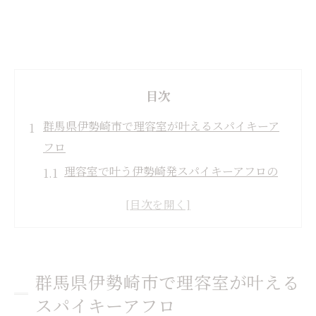
目次
群馬県伊勢崎市で理容室が叶えるスパイキーア
フロ
理容室で叶う伊勢崎発スパイキーアフロの
特色
伊勢崎市理容室が生み出す最新アフロ技術
とは
理容室選びがスパイキーアフロ成功のカギ
群馬県伊勢崎市で理容室が叶える
理容室利用者の体験談で分かる魅力と注意
スパイキーアフロ
点