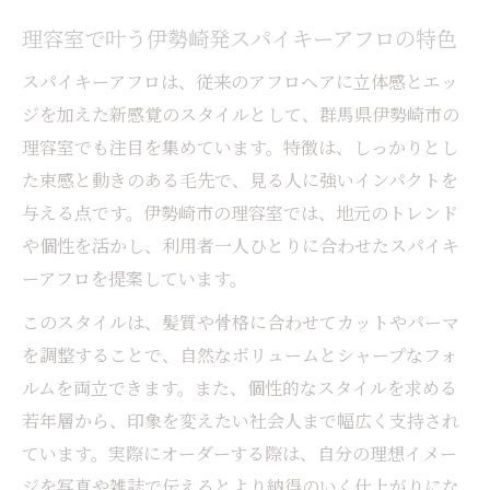
スマークやホットペッパーで理容室情報を
理容室で叶う伊勢崎発スパイキーアフロの特色
活用
スパイキーアフロは、従来のアフロヘアに立体感とエッ
自分らしさを演出するスパイキーアフロの決め
ジを加えた新感覚のスタイルとして、群馬県伊勢崎市の
方
理容室でも注目を集めています。特徴は、しっかりとし
理容室で自分らしいスパイキーアフロ実現
た束感と動きのある毛先で、見る人に強いインパクトを
の秘訣
与える点です。伊勢崎市の理容室では、地元のトレンド
理容室相談で見つかる理想のアフロスタイ
や個性を活かし、利用者一人ひとりに合わせたスパイキ
ル
ーアフロを提案しています。
メンズヘアーサロンの理容室が提案する個
このスタイルは、髪質や骨格に合わせてカットやパーマ
性派パーマ
を調整することで、自然なボリュームとシャープなフォ
理容室選びで重要なスタイルカウンセリン
ルムを両立できます。また、個性的なスタイルを求める
グ方法
若年層から、印象を変えたい社会人まで幅広く支持され
理容室で納得の仕上がりを得る会話術
ています。実際にオーダーする際は、自分の理想イメー
スパイキーアフロなら理容室選びが重要な理由
ジを写真や雑誌で伝えるとより納得のいく仕上がりにな