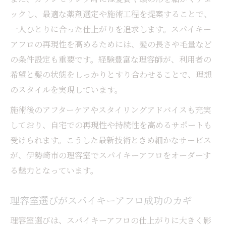
ックし、最適な薬剤選定や施術工程を提案することで、
理容室で相談できるオーダーメイドのアフ
一人ひとりに合った仕上がりを追求します。スパイキー
ロ
アフロの再現性を高めるためには、髪の長さや毛量など
理容室スタッフとの連携で理想を追求
の条件設定も重要です。経験豊富な理容師が、利用者の
理容室の工夫が生むオリジナルアフロ提案
希望と髪の状態をしっかりとすり合わせることで、理想
納得の仕上がりを得るためのオーダーポイント
のスタイルを実現しています。
理容室でスパイキーアフロを伝えるコツと
施術後のアフターケアやスタイリングアドバイスも充実
注意点
しており、自宅での再現性や持続性を高めるサポートも
理容室オーダー時に役立つイメージ共有方
受けられます。こうした最新技術ときめ細かなサービス
法
が、伊勢崎市の理容室でスパイキーアフロをオーダーす
理容室スタッフへの要望の伝え方とポイン
る魅力となっています。
ト
理容室でのカウンセリング活用術
理容室選びがスパイキーアフロ成功のカギ
理容室で納得のアフロを実現するポイント
理容室選びは、スパイキーアフロの仕上がりに大きく影