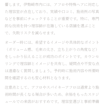
地元理容室を活用したおしゃれアフロの新提案
響します。伊勢崎市内には、アフロや特殊ヘアに対応し
理容室で叶える地元発おしゃれアフロスタ
た理容室が点在しており、実績や口コミ、施術例の写真
イル
などを事前にチェックすることが重要です。特に、専門
理容室の提案で広がるスパイキーアフロの
的な技術を持つ理容師が在籍している店舗を選ぶこと
可能性
で、失敗リスクを減らせます。
理容室活用で旬のアフロデザインを楽しむ
オーダー時には、希望するイメージや具体的なポイント
コツ
（ボリューム感、毛束の太さ、立ち上がりの角度など）
理容室スタッフのアイデアで個性引き出す
をしっかり伝えることが成功のポイントです。カウンセ
理容室で実現する自分らしいアフロアレン
リングで理容師とイメージを共有し、疑問点や不安な点
ジ
は遠慮なく質問しましょう。予約時に施術内容や所要時
間を確認するのも安心材料となります。
注意点として、アフロやスパイキーアフロは通常より施
術時間が長くなる場合が多いため、余裕をもったスケジ
ュールでの来店がおすすめです。理容室選びと事前準備