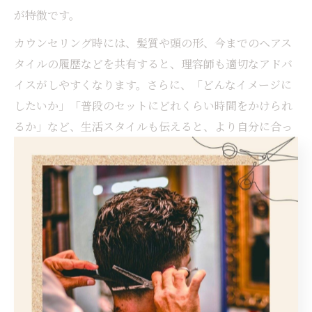
が特徴です。
カウンセリング時には、髪質や頭の形、今までのヘアス
タイルの履歴などを共有すると、理容師も適切なアドバ
イスがしやすくなります。さらに、「どんなイメージに
したいか」「普段のセットにどれくらい時間をかけられ
るか」など、生活スタイルも伝えると、より自分に合っ
たスタイルを提案してもらえます。これにより、納得い
く仕上がりと満足感を得られるでしょう。
理容室で納得の仕上がりを得る会話術
理容室で理想のスパイキーアフロに仕上げてもらうため
には、オーダー時の会話術がポイントとなります。仕上
がりイメージを口頭だけで伝えるのは難しいため、イメ
ージ画像や雑誌の写真を持参し、具体的な部分を指し示