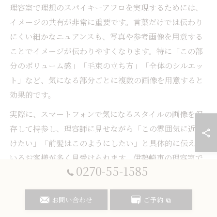
理容室で理想のスパイキーアフロを実現するためには、
イメージの共有が非常に重要です。言葉だけでは伝わり
にくい細かなニュアンスも、写真や参考画像を用意する
ことでイメージが伝わりやすくなります。特に「この部
分のボリューム感」「毛束の立ち方」「全体のシルエッ
ト」など、気になる部分ごとに複数の画像を用意すると
効果的です。
実際に、スマートフォンで気になるスタイルの画像を保
存して持参し、理容師に見せながら「この雰囲気に近づ
けたい」「前髪はこのようにしたい」と具体的に伝えて
いるお客様が多く見受けられます。伊勢崎市の理容室で
0270-55-1585
も、ホットペッパービューティーやグラウンドタイガー
の公式サイトなどでヘアカタログをチェックし、気に入
お問い合わせ
ご予約
ったスタイルを選ぶ方が増えています。