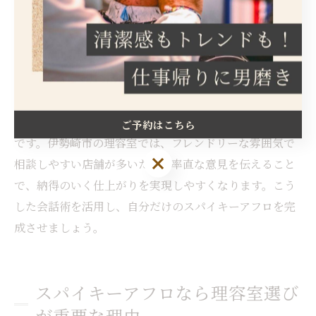
しながら説明すると伝わりやすくなります。また、「ボ
リュームは控えめで」「毛先はシャープに」など、細か
い希望も積極的に伝えましょう。
さらに、施術中も理容師とコミュニケーションを取り、
「この長さで大丈夫か」「もう少しボリュームを調整し
たい」など、気になる点はその場で相談することが大切
ご予約はこちら
です。伊勢崎市の理容室では、フレンドリーな雰囲気で
ご予約はこちら
相談しやすい店舗が多いため、率直な意見を伝えること
で、納得のいく仕上がりを実現しやすくなります。こう
した会話術を活用し、自分だけのスパイキーアフロを完
成させましょう。
スパイキーアフロなら理容室選び
が重要な理由