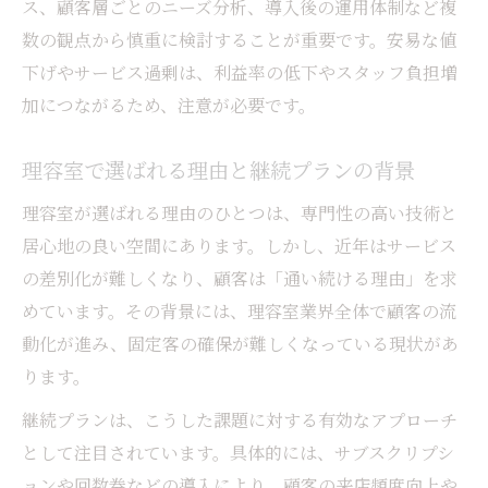
ス、顧客層ごとのニーズ分析、導入後の運用体制など複
理容室のリピート率向上術を徹底解説
数の観点から慎重に検討することが重要です。安易な値
理容室のリピート率を高める接客マニュア
下げやサービス過剰は、利益率の低下やスタッフ負担増
ル
加につながるため、注意が必要です。
理容室ならではの再来店促進テクニック
月間売上アップへ繋がるリピート戦略を実
理容室で選ばれる理由と継続プランの背景
践
理容室が選ばれる理由のひとつは、専門性の高い技術と
理容室の失客率を減らすカウンセリング術
居心地の良い空間にあります。しかし、近年はサービス
リピートにつながる理容室の印象向上法
の差別化が難しくなり、顧客は「通い続ける理由」を求
顧客の信頼を生む理容室継続プランの魅力
めています。その背景には、理容室業界全体で顧客の流
理容室継続プランで顧客満足度を高める方
動化が進み、固定客の確保が難しくなっている現状があ
法
ります。
理容室の信頼構築がリピート率向上に直結
継続プランは、こうした課題に対する有効なアプローチ
継続利用で深まる理容室と顧客の関係性
として注目されています。具体的には、サブスクリプシ
理容室の継続プランが選ばれる理由を解説
ョンや回数券などの導入により、顧客の来店頻度向上や