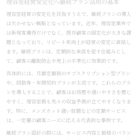
理容室経営安定化へ継続プラン活用の基本
理容室の継続プランが生む長期信頼関係と
は
理容室経営の安定化を目指すうえで、継続プランの導入
固定客化を促す理容室のサービス設計ポイ
は欠かせない戦略となっています。近年、理容室業界で
ント
は新規客獲得だけでなく、既存顧客の固定化が大きな課
理容室経営で重要なカウンセリングの活用
題となっており、リピート率向上が経営の安定に直結し
法
ます。継続プランは、定期的な来店を促す仕組みとし
て、顧客の離脱防止や売上の平準化に効果的です。
理容室で実践できるリピート率向上習慣
継続プランで実現する安定した店舗経営
具体的には、月額定額制のサブスクリプション型プラン
理容室継続プランがもたらす経営安定効果
や、回数券・年間契約プランが主流です。これらのプラ
ンを導入することで、顧客はお得感や通いやすさを感じ
理容室のリピート率向上による売上増加策
やすく、理容室側も先々の収益予測が立てやすくなりま
安定収益を目指す理容室の料金設計戦略
す。特に、メンズカット通い放題などの定額サービス
理容室オーナーの年収安定化を図るポイン
は、一定層の顧客ニーズに応える代表的な事例です。
ト
継続プラン設計の際には、サービス内容と価格のバラン
理容室のサブスク活用で長期経営を支える