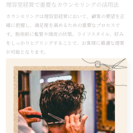
理容室経営で重要なカウンセリングの活用法
カウンセリングは理容室経営において、顧客の要望を正
確に把握し、満足度を高めるための重要なプロセスで
す。施術前に髪質や頭皮の状態、ライフスタイル、好み
をしっかりヒアリングすることで、お客様に最適な提案
が可能となります。
具体的には、初回カウンセリングシートの活用や、写真
やイメージを使ったビジュアル提案が有効です。経験豊
富な理容師ほど、細かなニュアンスやお客様の微妙な変
化に気付きやすく、信頼感を高めることができます。こ
うした積極的なコミュニケーションが、長期的な固定客
化につながります。
注意点として、ヒアリングが不十分だと「思っていた仕
上がりと違う」と感じさせてしまうリスクがあります。