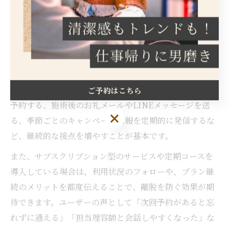
お客様の言葉や表情から本音を汲み取る力を養い、納得
いただけるまで確認と説明を怠らない姿勢が大切です。
理容室で実践できるリピート率向上習慣
リピート率を高めるには、日々の運営における「習慣
化」が重要です。次回来店日を施術後にその場で提案・
ご予約はこちら
予約する、施術後のお礼メールやLINEメッセージを送
ご予約はこちら
る、季節ごとのキャンペーン情報を定期的に発信するな
ど、継続的な接点を増やすことが基本です。
また、サブスクリプション型のサービスや定期コースを
導入している場合は、利用状況のフォローや、プラン継
続のメリットを都度伝えることで、離脱を防ぐ効果が期
待できます。ユーザーの声として「次回予約があると忘
れずに通える」「担当理容師と会話しやすくなった」な