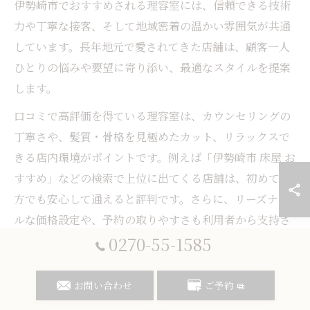
伊勢崎市でおすすめされる理容室には、信頼できる技術
力や丁寧な接客、そして地域密着の温かい雰囲気が共通
しています。長年地元で愛されてきた店舗は、顧客一人
ひとりの悩みや要望に寄り添い、最適なスタイルを提案
します。
口コミで高評価を得ている理容室は、カウンセリングの
丁寧さや、髪質・骨格を見極めたカット、リラックスで
きる店内環境がポイントです。例えば「伊勢崎市 床屋 お
すすめ」などの検索で上位に出てくる店舗は、初めての
方でも安心して通えると評判です。さらに、リーズナブ
ルな価格設定や、予約の取りやすさも利用者から支持さ
0270-55-1585
れる理由となっています。
注意点としては、人気店の場合は予約が取りにくいこと
お問い合わせ
ご予約
があるため、早めの予約やキャンセル待ちを活用しまし
ょう。自分に合った理容室を見つけることで、長く通い