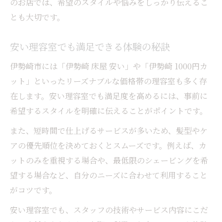
のお店では、希望のスタイルや悩みをしっかり伝えるこ
法
とも大切です。
安い理容室でも理想の髪型を叶えるポイン
ト
安い理容室でも満足できる体験の秘訣
床屋での時短メニューで忙しい大人に最適
伊勢崎市には「伊勢崎 床屋 安い」や「伊勢崎 1000円カ
おすすめ理容室の予約術と賢い使い方を解
ット」といったリーズナブルな価格帯の理容室も多く存
説
在します。安い理容室でも満足度を高めるには、事前に
理容室利用で手軽に清潔感ある髪型を維持
希望するスタイルを明確に伝えることがポイントです。
また、短時間で仕上げるサービスが多いため、髪型やケ
アの優先順位を決めておくとスムーズです。例えば、カ
ットのみを重視する場合や、最低限のシェービングを希
望する場合など、自分のニーズに合わせて利用すること
がコツです。
安い理容室でも、スタッフの技術やサービス内容にこだ