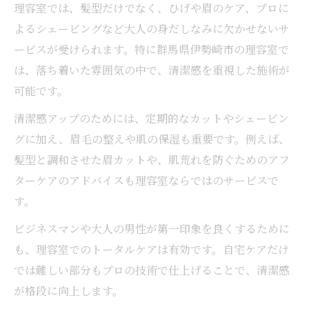
メンズカットで印象アップを目指すには
理容室では、髪型だけでなく、ひげや眉のケア、プロに
床屋利用で実現する手軽なイメージチェン
よるシェービングなど大人の身だしなみに欠かせないサ
ジ
ービスが受けられます。特に群馬県伊勢崎市の理容室で
は、落ち着いた雰囲気の中で、清潔感を重視した施術が
理容室での細やかなサービスが好印象の鍵
可能です。
落ち着き重視なら理容室の技術を体感
清潔感アップのためには、定期的なカットやシェービン
理容室の高技術で落ち着いた大人ヘアに
グに加え、眉毛の整えや肌の保湿も重要です。例えば、
メンズ専用理容室の技術が生む満足感とは
髪型と調和させた眉カットや、肌荒れを防ぐためのアフ
安い理容室でも安心できる技術力の理由
ターケアのアドバイスも理容室ならではのサービスで
床屋利用がもたらす心地よい時間の秘密
す。
理容室の技術で大人の魅力を格上げする方
ビジネスマンや大人の男性が第一印象を良くするために
法
も、理容室でのトータルケアは有効です。自宅ケアだけ
理容室活用で日常に溶け込む大人ヘア
では難しい部分もプロの技術で仕上げることで、清潔感
理容室で自然体の大人ヘアを実現するコツ
が格段に向上します。
床屋で叶える毎日に馴染むメンズスタイル