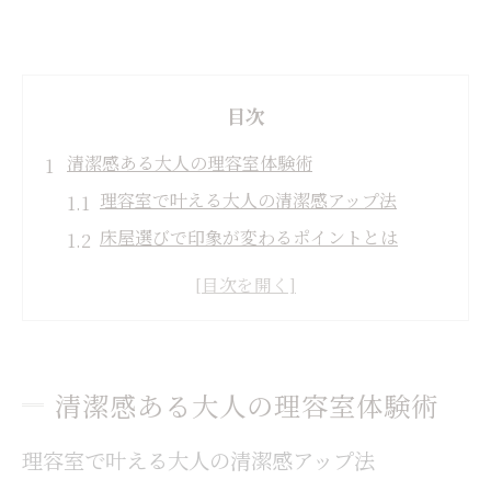
目次
清潔感ある大人の理容室体験術
理容室で叶える大人の清潔感アップ法
床屋選びで印象が変わるポイントとは
安い理容室でも満足できる体験の秘訣
理容室利用で大人の雰囲気を引き出すコツ
メンズ向け理容室が支持される理由を解説
身だしなみ向上へ理容室で叶う変化
清潔感ある大人の理容室体験術
理容室選びが身だしなみに与える好影響
理容室で叶える大人の清潔感アップ法
理容室活用で大人男性の清潔感を保つ方法