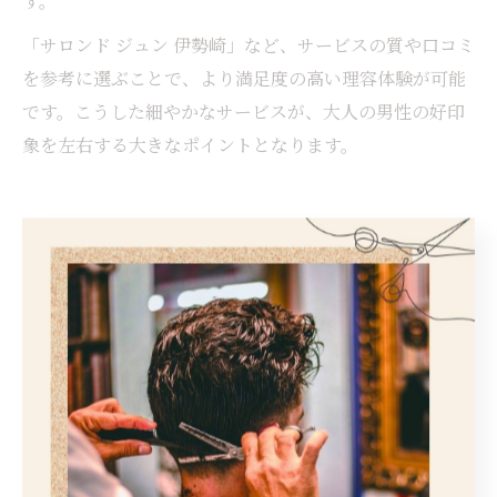
す。
「サロンド ジュン 伊勢崎」など、サービスの質や口コミ
を参考に選ぶことで、より満足度の高い理容体験が可能
です。こうした細やかなサービスが、大人の男性の好印
象を左右する大きなポイントとなります。
落ち着き重視なら理容室の技術を
体感
理容室の高技術で落ち着いた大人ヘアに
大人の男性が求めるヘアスタイルは、清潔感と落ち着
き、そして日常に馴染む自然さがポイントです。群馬県
伊勢崎市の理容室は、経験豊富な理容師による高い技術
力で、骨格や髪質に合わせたオーダーメイドのカットを