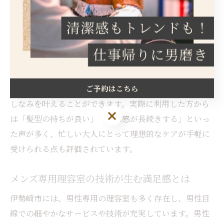
実現しています。これにより、ビジネスシーンでも好印
象を与えるスタイルや、休日のリラックス感を演出する
髪型など、シーンに合わせて自在に対応できるのが魅力
です。
また、理容室ならではのシェービングや頭皮ケアといっ
ご予約はこちら
たサービスを組み合わせることで、ワンランク上の身だ
しなみを叶えることができます。実際に利用した方から
ご予約はこちら
は「髪型の持ちが良い」「清潔感が長続きする」といっ
た声が多く、忙しい大人にとって理想的なケアが手軽に
受けられる点も評価されています。
メンズ専用理容室の技術が生む満足感とは
伊勢崎市には、男性専用の理容室も多く存在し、男性目
線での細やかなサービスや技術が充実しています。男性