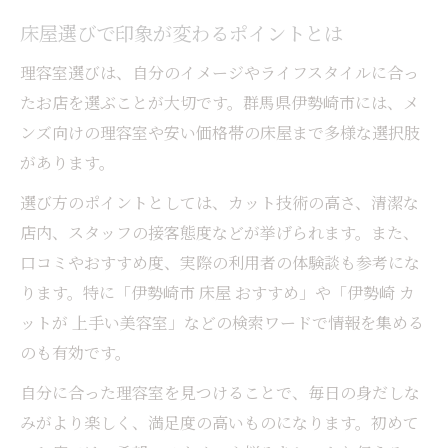
身だしなみに役立つ理容室の活用術を紹介
床屋選びで印象が変わるポイントとは
おすすめ理容室で長持ちするヘアスタイル
理容室選びは、自分のイメージやライフスタイルに合っ
安い理容室でもおしゃれな大人ヘアが可能
たお店を選ぶことが大切です。群馬県伊勢崎市には、メ
ビジネスにも最適な理容室選びの極意
ンズ向けの理容室や安い価格帯の床屋まで多様な選択肢
があります。
理容室選びでビジネスシーンの好印象を獲
得
選び方のポイントとしては、カット技術の高さ、清潔な
床屋の賢い活用でオフィス映えする髪型へ
店内、スタッフの接客態度などが挙げられます。また、
おすすめ理容室が支持される理由を徹底解
口コミやおすすめ度、実際の利用者の体験談も参考にな
説
ります。特に「伊勢崎市 床屋 おすすめ」や「伊勢崎 カ
ットが 上手い美容室」などの検索ワードで情報を集める
安い理容室でも質の高いメンズヘアが実現
のも有効です。
理容室利用で信頼感のある身だしなみ維持
自分に合った理容室を見つけることで、毎日の身だしな
手軽に理想を実現する理容室活用法
みがより楽しく、満足度の高いものになります。初めて
理容室を活用した手軽な理想スタイル実現